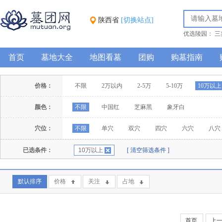
陕西省
[切换站点]
优选陵园：
三
纪念园
汉皇
首页
墓地大全
地图看墓
团购
购墓指南
价格：
不限
2万以内
2-5万
5-10万
10万以上
颜色：
不限
中国红
芝麻黑
象牙白
穴位：
不限
单穴
双穴
四穴
六穴
八穴
已选条件：
10万以上
[ 清空筛选条件 ]
默认排序
价格
关注
占地
首页
上