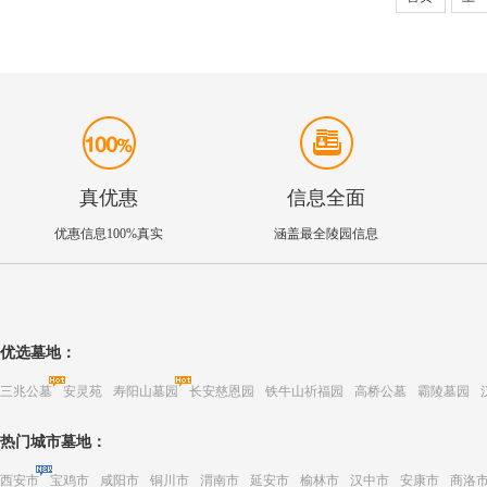
真优惠
信息全面
优惠信息100%真实
涵盖最全陵园信息
优选墓地：
三兆公墓
安灵苑
寿阳山墓园
长安慈恩园
铁牛山祈福园
高桥公墓
霸陵墓园
热门城市墓地：
西安市
宝鸡市
咸阳市
铜川市
渭南市
延安市
榆林市
汉中市
安康市
商洛