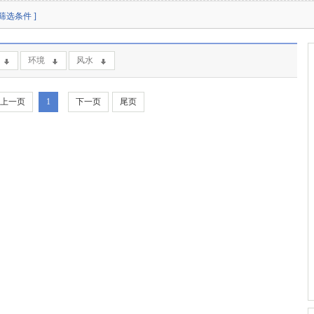
空筛选条件 ]
环境
风水
上一页
1
下一页
尾页