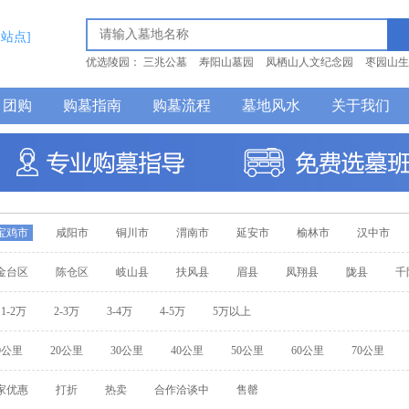
换站点]
优选陵园：
三兆公墓
寿阳山墓园
凤栖山人文纪念园
枣园山生
纪念园
汉皇树葬墓园
团购
购墓指南
购墓流程
墓地风水
关于我们
宝鸡市
咸阳市
铜川市
渭南市
延安市
榆林市
汉中市
金台区
陈仓区
岐山县
扶风县
眉县
凤翔县
陇县
千
1-2万
2-3万
3-4万
4-5万
5万以上
0公里
20公里
30公里
40公里
50公里
60公里
70公里
家优惠
打折
热卖
合作洽谈中
售罄