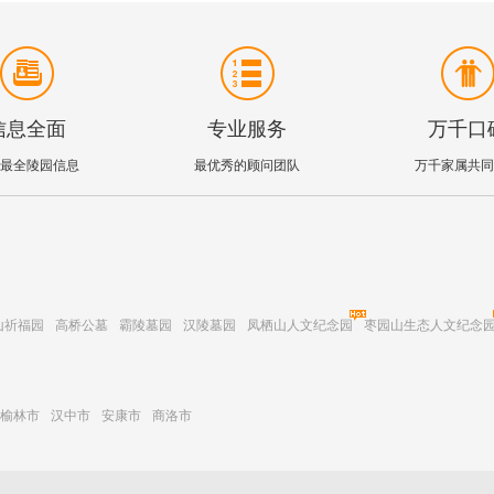
信息全面
专业服务
万千口
最全陵园信息
最优秀的顾问团队
万千家属共同
山祈福园
高桥公墓
霸陵墓园
汉陵墓园
凤栖山人文纪念园
枣园山生态人文纪念
榆林市
汉中市
安康市
商洛市