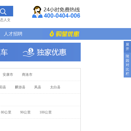
态人文
人才招聘
展
开
陵
园
对
比
栏
安康市
商洛市
阳县
麟游县
凤县
太白县
80公里
90公里
100公里