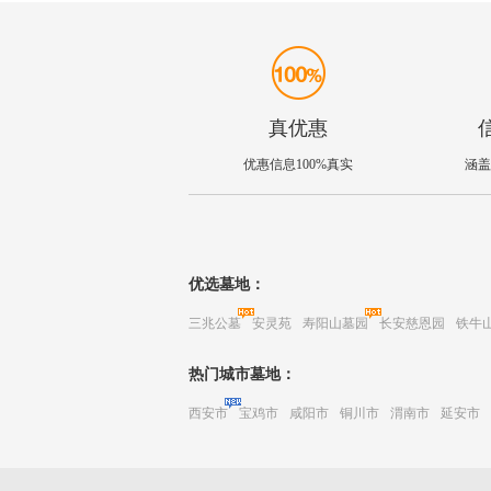
真优惠
优惠信息100%真实
涵盖
优选墓地：
三兆公墓
安灵苑
寿阳山墓园
长安慈恩园
铁牛
热门城市墓地：
西安市
宝鸡市
咸阳市
铜川市
渭南市
延安市