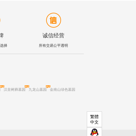
碑
诚信经营
选择
所有交易公平透明
园
汉皇树葬墓园
九龙山墓园
金南山绿色墓园
繁體
中文