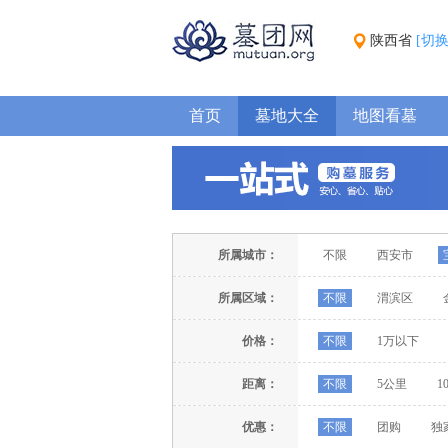
陕西省
[切
首页
墓地大全
地图看墓
所属城市：
不限
西安市
所属区域：
不限
渭滨区
价格：
不限
1万以下
距离：
不限
5公里
1
优惠：
不限
团购
独